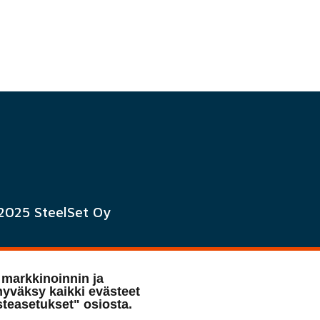
 2025 SteelSet Oy
tosuoja ja evästeet
 markkinoinnin ja
yväksy kaikki evästeet
steasetukset" osiosta.