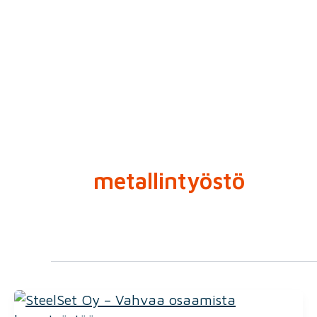
Siirry
sisältöön
metallintyöstö