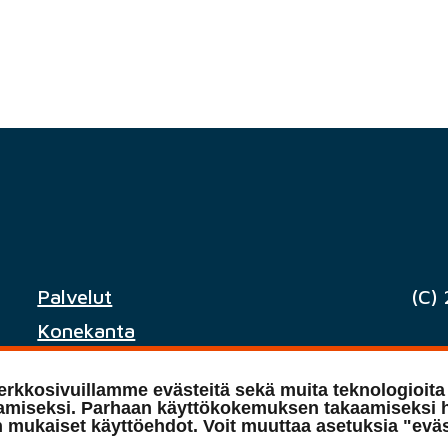
Palvelut
(C)
Konekanta
Yritys
Tie
rkkosivuillamme evästeitä sekä muita teknologioita
Ajankohtaista
miseksi. Parhaan käyttökokemuksen takaamiseksi h
n mukaiset käyttöehdot. Voit muuttaa asetuksia "evä
Yhteystiedot