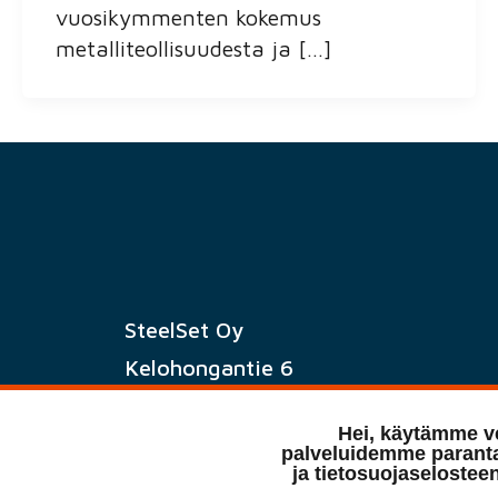
vuosikymmenten kokemus
metalliteollisuudesta ja […]
SteelSet Oy
Kelohongantie 6
62100 LAPUA
Hei, käytämme ve
palveluidemme paranta
ja tietosuojaselostee