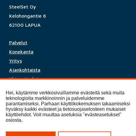
SteelSet Oy
Kelohongantie 6
62100 LAPUA
Palvelut
Konekanta
Yritys
Ajankohtaista
Yhteystiedot
Hei, käytämme verkkosivuillamme evästeitä sekä muita
(C) 2025 SteelSet Oy
teknologioita markkinoinnin ja palveluidemme
parantamiseksi. Parhaan käyttökokemuksen takaamiseksi
hyväksy kaikki evästeet ja tietosuojaselosteen mukaiset
Tietosuoja ja evästeet
käyttöehdot. Voit muuttaa asetuksia "evästeasetukset"
osiosta.