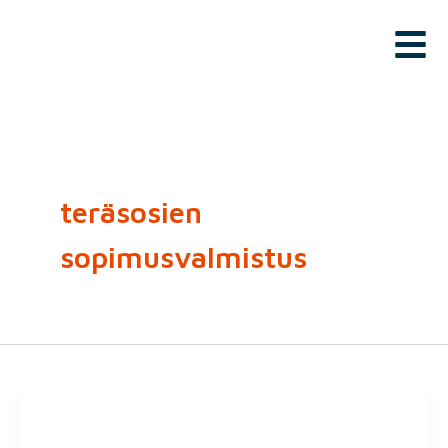
Siirry
sisältöön
teräsosien
sopimusvalmistus